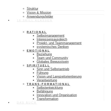
Struktur
Vision & Mission
Anwendungsfelder
16 SKILL KLASSEN
RATIONAL
Selbstmanagement
Interessensausgleich
Projekt- und Teammanagement
systemisches Denken
EMOTIONAL
Beziehung
Team und Community
Globales Bewusstsein
SPIRITUELL
Sinn und Selbstantrieb
Führung
Vision und Langzeitorientierung
Verantwortung
TRANS-FORMATIONAL
Selbstentwicklung
Befähigung
Innovation und Organisation
Transformation
DAS BUCH