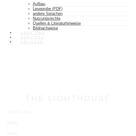
Aufbau
Leseprobe (PDF)
andere Sprachen
Nutzungsrechte
Quellen & Literaturhinweise
Bildnachweise
ÜBER UNS
SERVICES
ÜBUNGEN
THE LIGHTHOUSE
April 29, 2021
Martin
Video