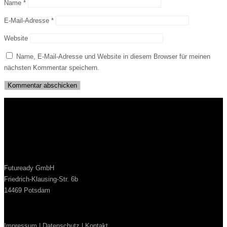
Name
*
E-Mail-Adresse
*
Website
Name, E-Mail-Adresse und Website in diesem Browser für meinen
nächsten Kommentar speichern.
Futuready GmbH
Friedrich-Klausing-Str. 6b
14469 Potsdam
Impressum
|
Datenschutz
|
Kontakt