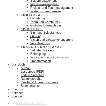
Selbstmanagement
Interessensausgleich
Projekt- und Teammanagement
systemisches Denken
EMOTIONAL
Beziehung
Team und Community
Globales Bewusstsein
SPIRITUELL
Sinn und Selbstantrieb
Führung
Vision und Langzeitorientierung
Verantwortung
TRANS-FORMATIONAL
Selbstentwicklung
Befähigung
Innovation und Organisation
Transformation
Das Buch
Aufbau
Leseprobe (PDF)
andere Sprachen
Nutzungsrechte
Quellen & Literaturhinweise
Bildnachweise
Über uns
Services
Übungen
DER NAVIGATOR