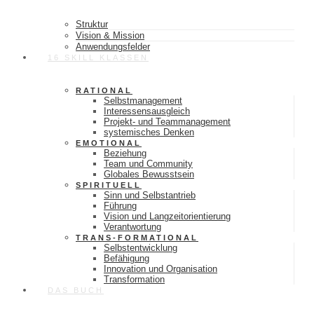
Struktur
Vision & Mission
Anwendungsfelder
16 SKILL KLASSEN
RATIONAL
Selbstmanagement
Interessensausgleich
Projekt- und Teammanagement
systemisches Denken
EMOTIONAL
Beziehung
Team und Community
Globales Bewusstsein
SPIRITUELL
Sinn und Selbstantrieb
Führung
Vision und Langzeitorientierung
Verantwortung
TRANS-FORMATIONAL
Selbstentwicklung
Befähigung
Innovation und Organisation
Transformation
DAS BUCH