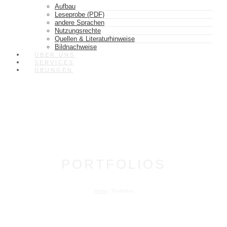
Aufbau
Leseprobe (PDF)
andere Sprachen
Nutzungsrechte
Quellen & Literaturhinweise
Bildnachweise
ÜBER UNS
SERVICES
ÜBUNGEN
PORTFOLIOS
Home
/
Portfolios