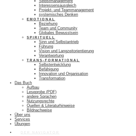
Selbstmanagement
Interessensausgleich
Projekt- und Teammanagement
systemisches Denken
EMOTIONAL
Beziehung
Team und Community
Globales Bewusstsein
SPIRITUELL
Sinn und Selbstantrieb
Führung
Vision und Langzeitorientierung
Verantwortung
TRANS-FORMATIONAL
Selbstentwicklung
Befähigung
Innovation und Organisation
Transformation
Das Buch
Aufbau
Leseprobe (PDF)
andere Sprachen
Nutzungsrechte
Quellen & Literaturhinweise
Bildnachweise
Über uns
Services
Übungen
DER NAVIGATOR