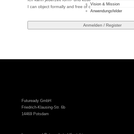
Vision & Mission
I can object formally and free of charge at any time. For
Anwendungsfelder
Futuready GmbH
Friedrich-Klausing-Str. 6b
14469 Potsdam