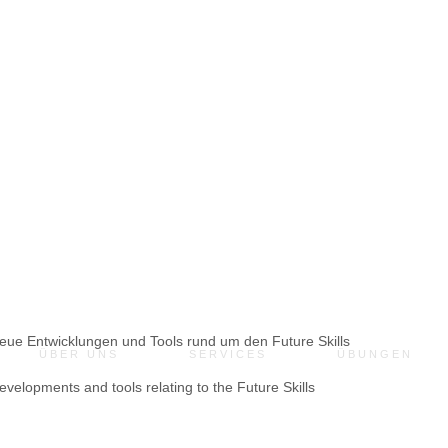
wieder anmelden.
neue Entwicklungen und Tools rund um den Future Skills
ÜBER UNS
SERVICES
ÜBUNGEN
evelopments and tools relating to the Future Skills