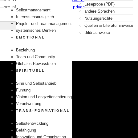
Leseprobe (PDF)
 more information, please refer to our
privacy policy
.
Selbstmanagement
andere Sprachen
Interessensausgleich
Nutzungsrechte
Projekt- und Teammanagement
Quellen & Literaturhinweise
systemisches Denken
Bildnachweise
EMOTIONAL
Beziehung
Team und Community
Globales Bewusstsein
SPIRITUELL
Sinn und Selbstantrieb
Führung
Vision und Langzeitorientierung
Verantwortung
TRANS-FORMATIONAL
Selbstentwicklung
Befähigung
Innovation und Organisation