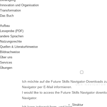
Innovation und Organisation
Sollten Sie Ihr Gerät einmal wechseln oder Ihre Cookies l
Transformation
Das Buch
E-MAIL / EMAIL ADDRESS (*)
Aufbau
Leseprobe (PDF)
VORNAME / FIRST NAME
andere Sprachen
Nutzungsrechte
Quellen & Literaturhinweise
NACHNAME / LAST NAME
Bildnachweise
Über uns
Services
Übungen
EINVERSTÄNDNIS / CONSENT (*)
Ich möchte auf die Future Skills Navigator-Downloads z
DER NAVIGATOR
Navigator per E-Mail informieren.
I would like to access the Future Skills Navigator downl
Navigator.
Struktur
Ich kann jederzeit form- und kostenlos widersprechen.