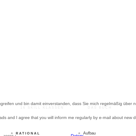
öschen, können Sie sich ganz einfach mit der gleichen E-Mail-Adresse 
ugreifen und bin damit einverstanden, dass Sie mich regelmäßig über 
16 SKILL KLASSEN
DAS BUCH
oads and I agree that you will inform me regularly by e-mail about new d
Aufbau
RATIONAL
 Näheres entnehmen Sie bitte unserer
Datenschutzerklärung
.