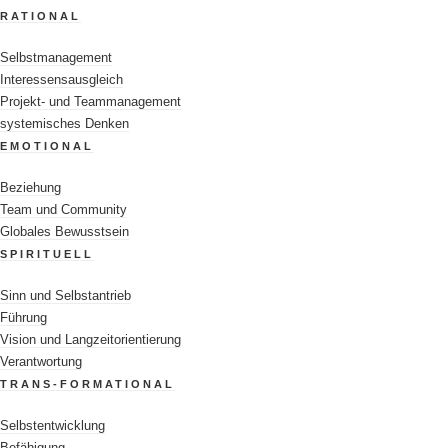
RATIONAL
Selbstmanagement
Interessensausgleich
Projekt- und Teammanagement
systemisches Denken
EMOTIONAL
Beziehung
Team und Community
Globales Bewusstsein
IHRE KOSTENLOSEN DOWNLO
SPIRITUELL
Bitte melden Sie sich einmalig an.
Das dauert weniger al
Sinn und Selbstantrieb
Führung
Geben Sie rechts Ihre Daten ein, setzen das Häkchen und 
Vision und Langzeitorientierung
Rufen Sie Ihre E-Mails ab. Klicken Sie auf den Bestätigungs-
Verantwortung
(Wenn Sie keine E-Mail in Ihrem Posteingang finden, prüf
TRANS-FORMATIONAL
Das war’s auch schon! Greifen Sie auf alle Downloads ohn
Selbstentwicklung
Befähigung