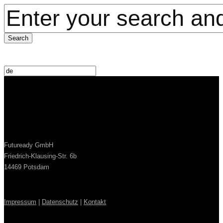
Futuready GmbH
Friedrich-Klausing-Str. 6b
14469 Potsdam
Impressum
|
Datenschutz
|
Kontakt